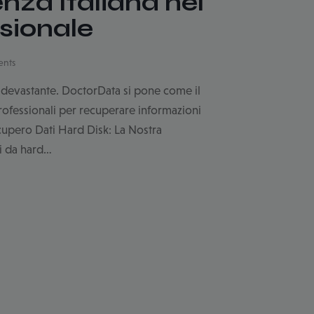
nza Italiana nel
sionale
nts
e devastante. DoctorData si pone come il
professionali per recuperare informazioni
cupero Dati Hard Disk: La Nostra
ati da hard…