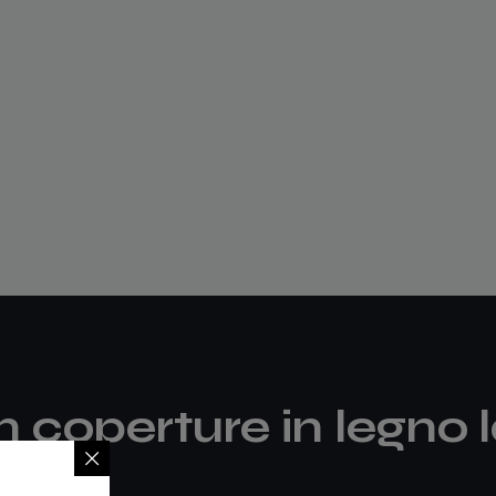
n coperture in legno l
egio
_