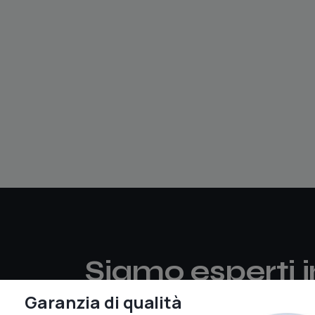
Siamo esperti i
Strutture di Pr
Garanzia di qualità